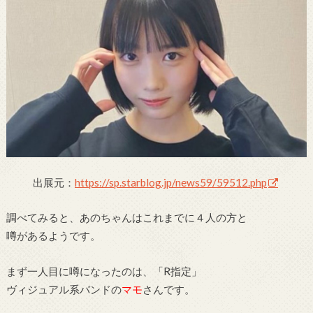
出展元：
https://sp.starblog.jp/news59/59512.php
調べてみると、あのちゃんはこれまでに４人の方と
噂があるようです。
まず一人目に噂になったのは、「R指定」
ヴィジュアル系バンドの
マモ
さんです。