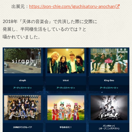
出展元：
https://pon-chie.com/iguchisatoru-anochan
2018年『天体の音楽会』で共演した際に交際に
発展し、半同棲生活をしているのでは？と
囁かれていました。