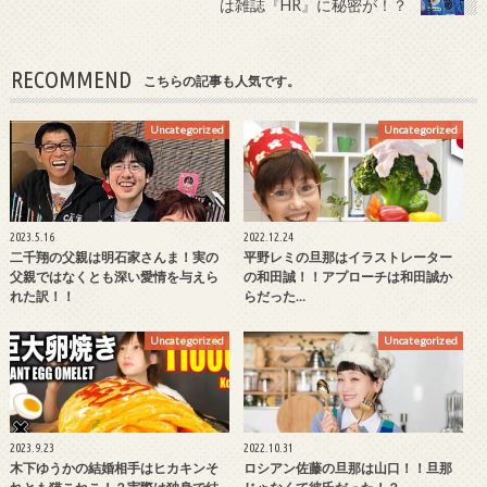
は雑誌『HR』に秘密が！？
RECOMMEND
こちらの記事も人気です。
Uncategorized
Uncategorized
2023.5.16
2022.12.24
二千翔の父親は明石家さんま！実の
平野レミの旦那はイラストレーター
父親ではなくとも深い愛情を与えら
の和田誠！！アプローチは和田誠か
れた訳！！
らだった…
Uncategorized
Uncategorized
2023.9.23
2022.10.31
木下ゆうかの結婚相手はヒカキンそ
ロシアン佐藤の旦那は山口！！旦那