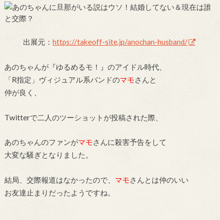
出展元：
https://takeoff-site.jp/anochan-husband/
あのちゃんが『ゆるめるモ！』のアイドル時代、
「R指定」ヴィジュアル系バンドの
マモ
さんと
仲が良く、
Twitterで二人のツーショットが投稿された際、
あのちゃんのファンが
マモ
さんに殺害予告をして
大変な騒ぎとなりました。
結局、交際報道はなかったので、
マモ
さんとは仲のいい
お友達止まりだったようですね。