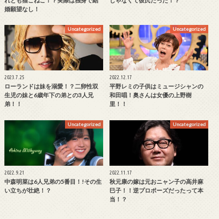
れとも猫こねこ！？実際は独身で結
じゃなくて彼氏だった！？
婚願望なし！
Uncategorized
Uncategorized
2023.7.25
2022.12.17
ローランドは妹を溺愛！？二卵性双
平野レミの子供はミュージシャンの
生児の妹と6歳年下の弟との3人兄
和田唱！奥さんは女優の上野樹
弟！！
里！！
Uncategorized
Uncategorized
2022.9.21
2022.11.17
中森明菜は6人兄弟の5番目！!その生
秋元康の嫁は元おニャン子の高井麻
い立ちが壮絶！？
巳子！！逆プロポーズだったって本
当！？