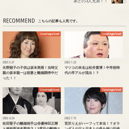
弟との3人兄弟！！
RECOMMEND
こちらの記事も人気です。
Uncategorized
Uncategorized
2023.5.27
2023.1.22
矢野顕子の子供は坂本美雨！当時父
マツコの本名は松井貴博！中学校時
親の坂本龍一は前妻と離婚調停中だ
代の卒アルが流出！？
った！！
Uncategorized
Uncategorized
2022.6.26
2022.7.15
松田聖子の離婚相手は俳優神田正輝
宮沢りえがハーフって本当！？オラ
と歯科医波多野浩之！3度目の離婚は
ンダ人の父と日本人の母を持つ壮絶