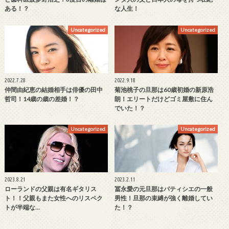
ある！？
な人生！
Uncategorized
Uncategorized
2022.7.28
2022.9.18
仲間由紀恵の結婚相手は俳優の田中
菊池桃子の旦那は60歳初婚の新原浩
哲司！14歳の歳の差婚！？
朗！エリートだけどゴミ屋敷に住ん
でいた！？
Uncategorized
Uncategorized
2023.8.21
2023.2.11
ローランドの父親は有名ギタリス
冨永愛の元旦那はパティシエの一般
ト！！父親もまた女性へのリスペク
男性！旦那の束縛が強く離婚してい
トが半端な…
た！？