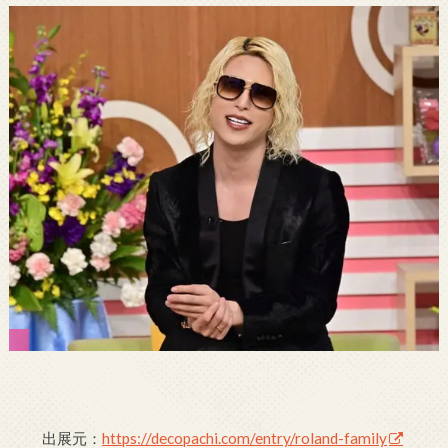
出展元：
https://decopachi.com/entry/roland-family