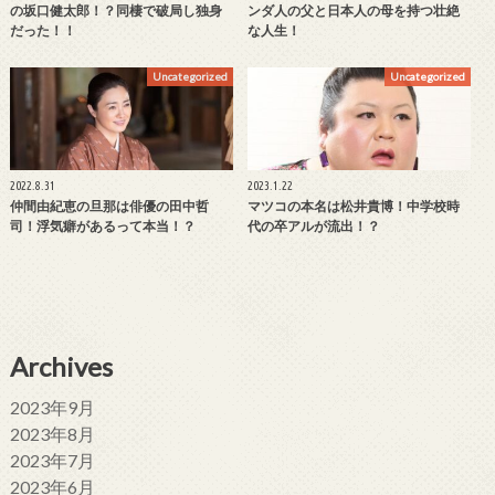
の坂口健太郎！？同棲で破局し独身
ンダ人の父と日本人の母を持つ壮絶
だった！！
な人生！
Uncategorized
Uncategorized
2022.8.31
2023.1.22
仲間由紀恵の旦那は俳優の田中哲
マツコの本名は松井貴博！中学校時
司！浮気癖があるって本当！？
代の卒アルが流出！？
Archives
2023年9月
2023年8月
2023年7月
2023年6月