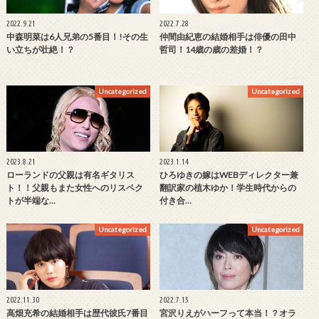
2022.9.21
2022.7.28
中森明菜は6人兄弟の5番目！!その生
仲間由紀恵の結婚相手は俳優の田中
い立ちが壮絶！？
哲司！14歳の歳の差婚！？
Uncategorized
Uncategorized
2023.8.21
2023.1.14
ローランドの父親は有名ギタリス
ひろゆきの嫁はWEBディレクター兼
ト！！父親もまた女性へのリスペク
翻訳家の植木ゆか！学生時代からの
トが半端な…
付き合…
Uncategorized
Uncategorized
2022.11.30
2022.7.15
高畑充希の結婚相手は歴代彼氏7番目
宮沢りえがハーフって本当！？オラ