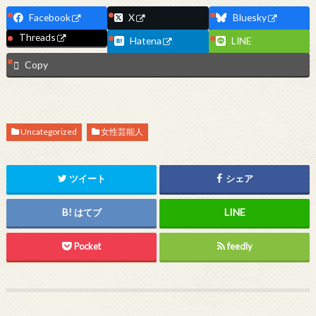
Facebook
X
Bluesky
Threads
Hatena
LINE
Copy
Uncategorized
女性芸能人
ツイート
シェア
はてブ
Pocket
feedly