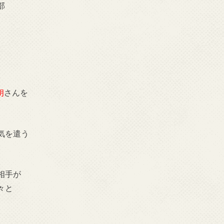
部
朗
さんを
気を遣う
相手が
々と