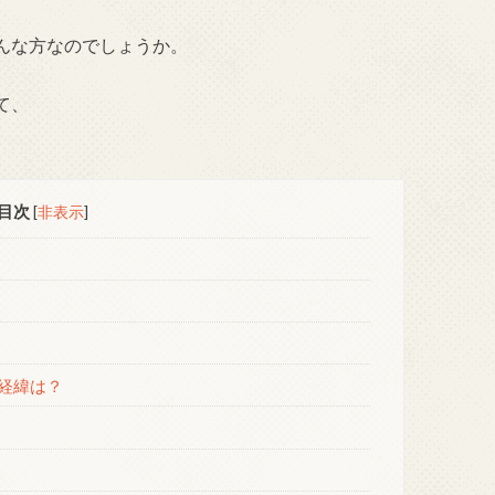
んな方なのでしょうか。
て、
目次
[
非表示
]
経緯は？