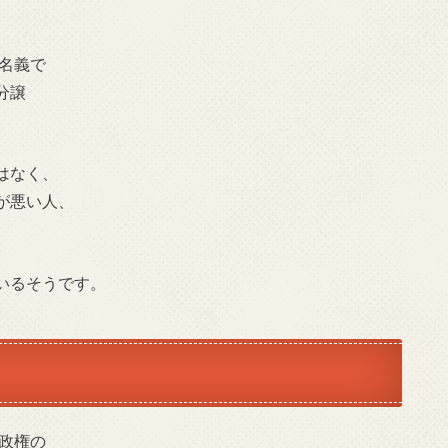
同名義で
分譲
はなく、
が悪い人、
いるそうです。
倍政権の