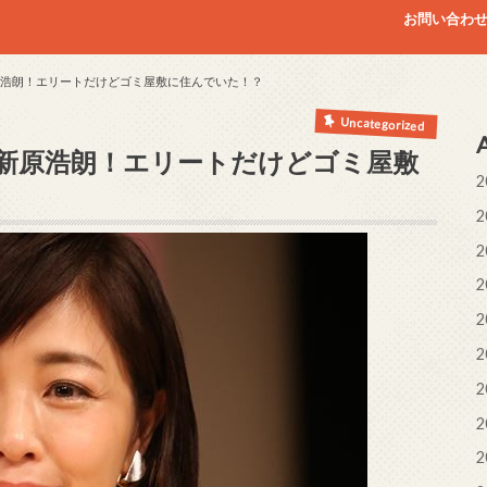
お問い合わ
原浩朗！エリートだけどゴミ屋敷に住んでいた！？
Uncategorized
の新原浩朗！エリートだけどゴミ屋敷
2
2
2
2
2
2
2
2
2