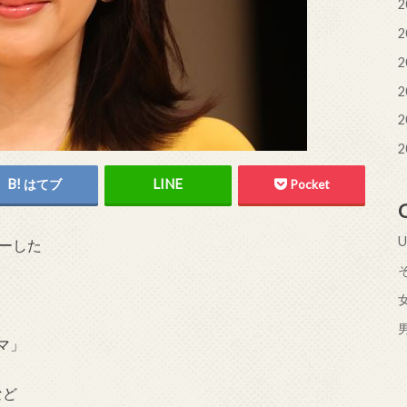
2
2
2
2
2
2
はてブ
Pocket
U
ューした
」
マ」
など