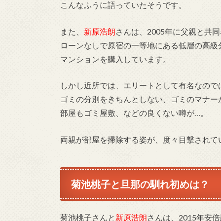
こんなふうに語っていたそうです。
また、
新原浩朗
さんは、2005年に父親と共
ローンなしで原宿の一等地にある低層の高級
マンションを購入しています。
しかし近所では、エリートとして有名なので
ゴミの分別をきちんとしない、ゴミのマナー
部屋もゴミ屋敷、などの良くない噂が…。
両親が部屋を掃除する姿が、度々目撃されて
菊池桃子と旦那の馴れ初めは？
菊池桃子さんと
新原浩朗
さんは、2015年安