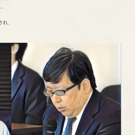
た。
され、
。