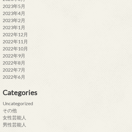
2023年5月
2023年4月
2023年2月
2023年1月
2022年12月
2022年11月
2022年10月
2022年9月
2022年8月
2022年7月
2022年6月
Categories
Uncategorized
その他
女性芸能人
男性芸能人