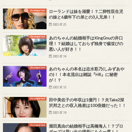
Uncategorized
ローランドは妹を溺愛！？二卵性双生児
の妹と6歳年下の弟との3人兄弟！！
2023.07.25
Uncategorized
あのちゃんの結婚相手はKingGnuの井口
理！？結婚はしておらず独身で歯並びの
悪い人が好き！！
2023.07.14
Uncategorized
あのちゃんの本名は志水彩乃(しみずあや
の)！！本名流出は雑誌『HR』に秘密
が！？
2023.07.12
Uncategorized
田中美佐子の年収は1億円！？夫Take2深
沢邦之との収入格差は100倍婚だった！！
2023.07.10
Uncategorized
堀田真由の結婚相手は高橋海人！？プロ
ポーズは思い出の場所にもう一度！！