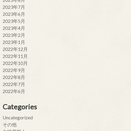
2023年7月
2023年6月
2023年5月
2023年4月
2023年2月
2023年1月
2022年12月
2022年11月
2022年10月
2022年9月
2022年8月
2022年7月
2022年6月
Categories
Uncategorized
その他