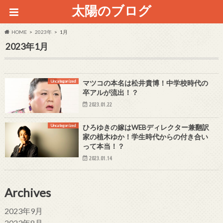
太陽のブログ
HOME
2023年
1月
2023年1月
Uncategorized
マツコの本名は松井貴博！中学校時代の
卒アルが流出！？
2023.01.22
Uncategorized
ひろゆきの嫁はWEBディレクター兼翻訳
家の植木ゆか！学生時代からの付き合い
って本当！？
2023.01.14
Archives
2023年9月
2023年8月