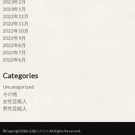
2023年2月
2023年1月
2022年12月
2022年11月
2022年10月
2022年9月
2022年8月
2022年7月
2022年6月
Categories
Uncategorized
その他
女性芸能人
男性芸能人
©Copyright2026
太陽のブログ
.All Rights Reserved.